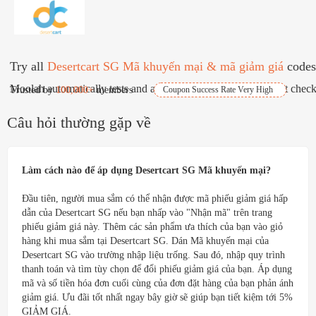
Try all
Desertcart SG Mã khuyến mại & mã giảm giá
codes at check
Moolah automatically tests and applies best coupons for free at check
Trusted by
100,000+
members
Coupon Success Rate Very High
Câu hỏi thường gặp về
Làm cách nào để áp dụng Desertcart SG Mã khuyến mại?
Đầu tiên, người mua sắm có thể nhận được mã phiếu giảm giá hấp
dẫn của Desertcart SG nếu bạn nhấp vào "Nhận mã" trên trang
phiếu giảm giá này. Thêm các sản phẩm ưa thích của bạn vào giỏ
hàng khi mua sắm tại Desertcart SG. Dán Mã khuyến mại của
Desertcart SG vào trường nhập liệu trống. Sau đó, nhập quy trình
thanh toán và tìm tùy chọn để đổi phiếu giảm giá của bạn. Áp dụng
mã và số tiền hóa đơn cuối cùng của đơn đặt hàng của bạn phản ánh
giảm giá. Ưu đãi tốt nhất ngay bây giờ sẽ giúp bạn tiết kiệm tới 5%
GIẢM GIÁ.