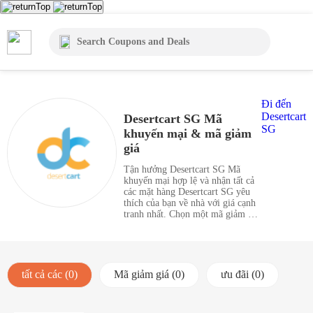
Đi đến
Desertcart
Desertcart SG Mã
SG
khuyến mại & mã giảm
giá
Tận hưởng Desertcart SG Mã
khuyến mại hợp lệ và nhận tất cả
các mặt hàng Desertcart SG yêu
thích của bạn về nhà với giá cạnh
tranh nhất. Chọn một mã giảm giá
từ danh sách phiếu giảm giá của
Desertcart SG, nơi bạn có thể thấy
tổng số 0 Mã khuyến mại và áp
dụng Mã chứng từ cho các đơn đặt
hàng của mình.
tất cả các (0)
Mã giảm giá (0)
ưu đãi (0)